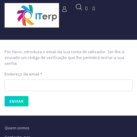
Por favor, introduza o email da sua conta de utilizador. Ser-lhe-á
enviado um código de verificação que lhe permitirá recriar a sua
senha.
Endereço de email
*
ENVIAR
Quem somos