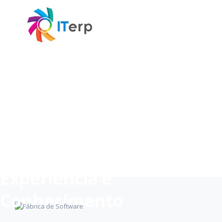
SOLUÇÕES EMPRESARIAIS
Fábrica de Software
CONTACTE-NOS!
PROBLEMAS DE GESTÃO?
Desenvolvimento de
soluções "por medida"!
CONHEÇA OS NOSSOS SERVIÇOS
Experiência e
Conhecimento