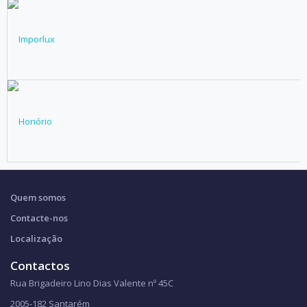
Quem somos
Contacte-nos
Localização
Contactos
Rua Brigadeiro Lino Dias Valente nº 45C
2005-182 Santarém