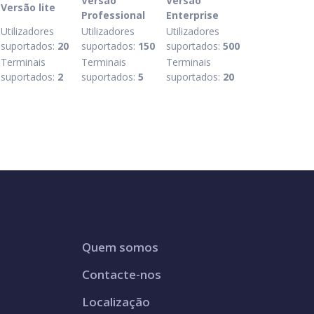
Versão
Versão
Versão lite
Professional
Enterprise
Utilizadores
Utilizadores
Utilizadores
suportados:
20
suportados:
150
suportados:
500
Terminais
Terminais
Terminais
suportados:
2
suportados:
5
suportados:
20
Quem somos
Contacte-nos
Localização