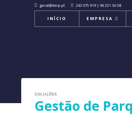
geral@iterp.pt
243 075 919 | 96 251 36 58
INÍCIO
EMPRESA
SOLUÇÕES
Gestão de Par