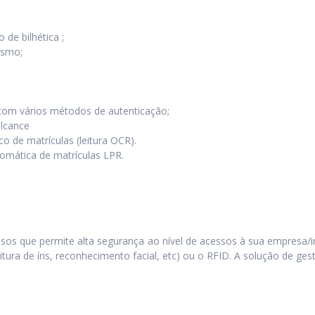
de bilhética ;
esmo;
 com vários métodos de autenticação;
alcance
 de matrículas (leitura OCR).
omática de matrículas LPR.
os que permite alta segurança ao nível de acessos à sua empresa/in
itura de íris, reconhecimento facial, etc) ou o RFID. A solução de ge