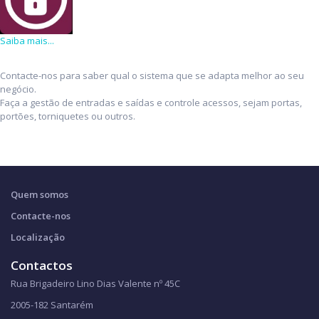
Saiba mais...
Contacte-nos para saber qual o sistema que se adapta melhor ao seu
negócio.
Faça a gestão de entradas e saídas e controle acessos, sejam portas,
portões, torniquetes ou outros.
Quem somos
Contacte-nos
Localização
Contactos
Rua Brigadeiro Lino Dias Valente nº 45C
2005-182 Santarém