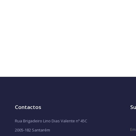
Contactos
Su
Rua Brigadeiro Lino Dias Valente nº 45C
2005-182 Santarém