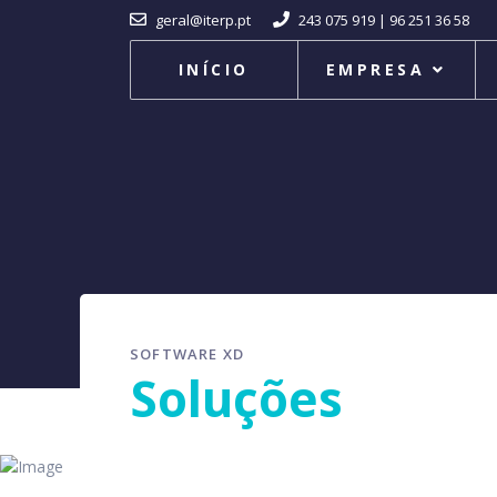
geral@iterp.pt
243 075 919 | 96 251 36 58
INÍCIO
EMPRESA
SOFTWARE XD
Soluções