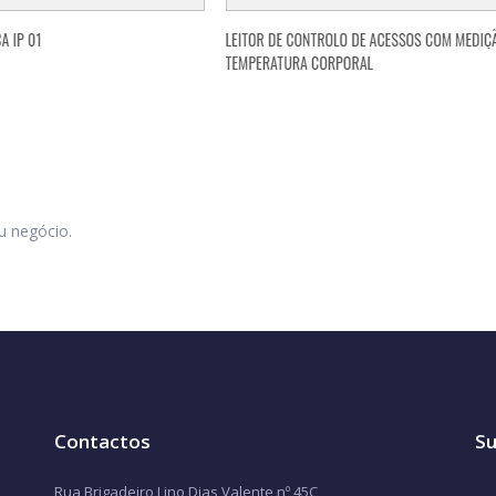
u negócio.
Contactos
Su
Rua Brigadeiro Lino Dias Valente nº 45C