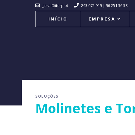
geral@iterp.pt
243 075 919 | 96 251 36 58
INÍCIO
EMPRESA
SOLUÇÕES
Molinetes e To